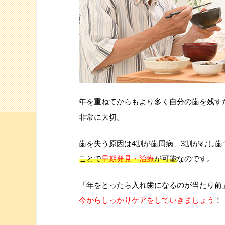
年を重ねてからもより多く自分の歯を残す
非常に大切。
歯を失う原因は4割が歯周病、3割がむし
ことで
早期発見・治療
が可能
なのです。
「年をとったら入れ歯になるのが当たり前
今からしっかりケアをしていきましょう
！